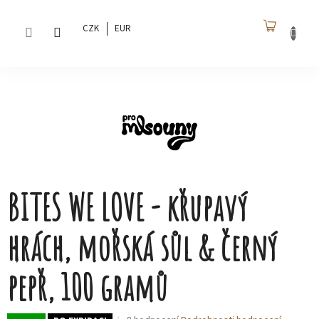
Přejít
na
CZK
EUR
obsah
NÁKU
KOŠÍK
BITES WE LOVE - křupavý
hrách, mořská sůl & černý
pepř, 100 gramů