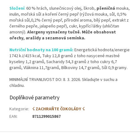
Složení
:
60 % hrách, slunečnicový olej, škrob,
pšeničná
mouka,
inulin, mořská sůl a koření černý pepř (rýžová mouka, sůl, 0,5%
mořská sůl,0,2% černý pepř, přírodní aroma, bílý pepř, extrakt z
černého pepře, jalapeňo pepř), cukr, kypřící látky (uhličitan
amonný).
Alergeny vyznačeny tučně. Může obsahovat
ořechy, arašídy a sezamová semínka.
Nutriční hodnoty na 100 gramů:
Energetická hodnota/energie
1742 kJ/415 kcal, Tuky 12,8 gramů z toho nasycené mastné
kyseliny 1,2 gramů, Sacharidy 54,3 gramů z toho cukry 6,7
gramů, Vláknina 11,7gramů, Bílkoviny 14,7 gramů, Sůl 0,9 gramy.
MINIMÁLNÍ TRVANLIVOST DO: 8. 3. 2026. Skladujte v suchu a
chladnu.
Doplňkové parametry
Kategorie
:
☇ ZACHRAŇTE ČOKOLÁDY ☇
EAN
:
8711299015867
Z