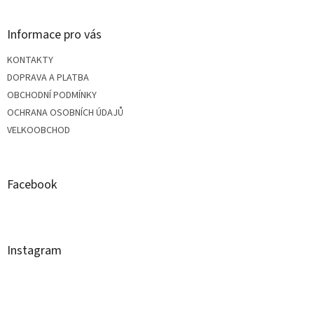
á
Informace pro vás
p
KONTAKTY
a
DOPRAVA A PLATBA
OBCHODNÍ PODMÍNKY
t
OCHRANA OSOBNÍCH ÚDAJŮ
VELKOOBCHOD
í
Facebook
Instagram