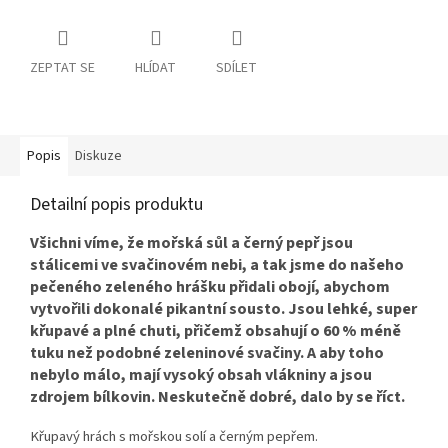
ZEPTAT SE
HLÍDAT
SDÍLET
Popis
Diskuze
Detailní popis produktu
Všichni víme, že mořská sůl a černý pepř jsou
stálicemi ve svačinovém nebi, a tak jsme do našeho
pečeného zeleného hrášku přidali obojí, abychom
vytvořili dokonalé pikantní sousto. Jsou lehké, super
křupavé a plné chuti, přičemž obsahují o 60 % méně
tuku než podobné zeleninové svačiny. A aby toho
nebylo málo, mají vysoký obsah vlákniny a jsou
zdrojem bílkovin. Neskutečně dobré, dalo by se říct.
Křupavý hrách s mořskou solí a černým pepřem.