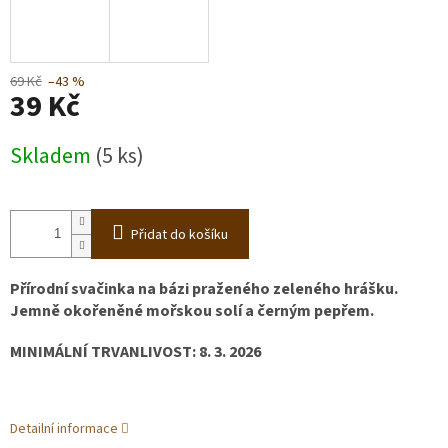
69 Kč
–43 %
39 Kč
Měrná
Skladem
(5 ks)
cena:
Přidat do košíku
Přírodní svačinka na bázi praženého zeleného hrášku.
Jemně okořeněné mořskou solí a černým pepřem.
MINIMÁLNÍ TRVANLIVOST: 8. 3. 2026
Detailní informace