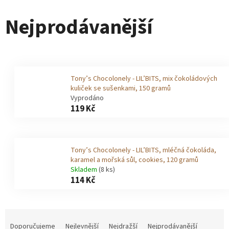
Nejprodávanější
Tony’s Chocolonely - LIL’BITS, mix čokoládových
kuliček se sušenkami, 150 gramů
Vyprodáno
119 Kč
Tony’s Chocolonely - LIL’BITS, mléčná čokoláda,
karamel a mořská sůl, cookies, 120 gramů
Skladem
(8 ks)
114 Kč
Ř
Doporučujeme
Nejlevnější
Nejdražší
Nejprodávanější