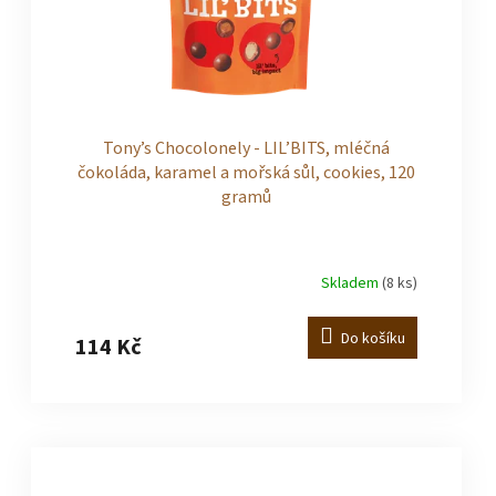
Tony’s Chocolonely - LIL’BITS, mléčná
čokoláda, karamel a mořská sůl, cookies, 120
gramů
Skladem
(8 ks)
Průměrné
hodnocení
produktu
Do košíku
114 Kč
je
5,0
z
5
hvězdiček.