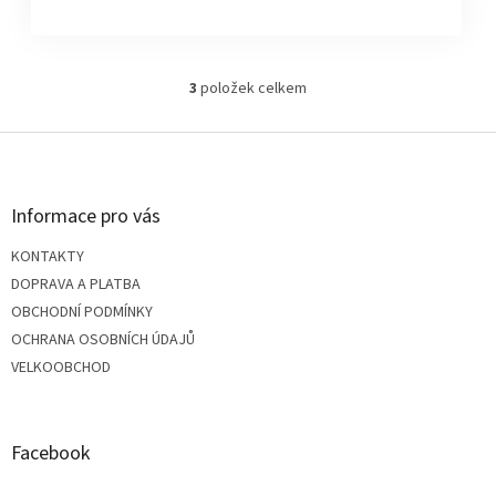
5,0
z
5
hvězdiček.
3
položek celkem
O
v
Z
l
á
d
á
a
Informace pro vás
c
p
í
KONTAKTY
p
a
DOPRAVA A PLATBA
r
v
OBCHODNÍ PODMÍNKY
k
t
OCHRANA OSOBNÍCH ÚDAJŮ
y
VELKOOBCHOD
v
í
ý
p
i
Facebook
s
u