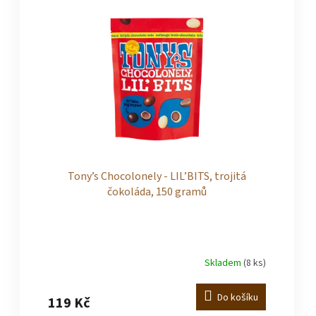
Tony’s Chocolonely - LIL’BITS, trojitá
čokoláda, 150 gramů
Skladem
(8 ks)
Průměrné
hodnocení
produktu
Do košíku
119 Kč
je