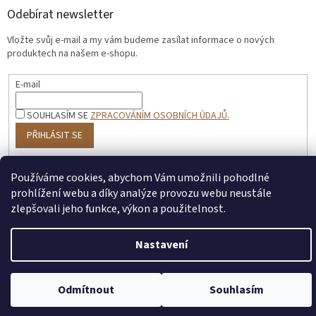
Odebírat newsletter
Vložte svůj e-mail a my vám budeme zasílat informace o nových
produktech na našem e-shopu.
E-mail
SOUHLASÍM SE
ZPRACOVÁNÍM OSOBNÍCH ÚDAJŮ.
PŘIHLÁSIT SE
Používáme cookies, abychom Vám umožnili pohodlné
prohlížení webu a díky analýze provozu webu neustále
Vytvořil Shoptet
zlepšovali jeho funkce, výkon a použitelnost.
Copyright 2026
Pro mlsouny
. Všechna práva vyhrazena.
Nastavení
Odmítnout
Souhlasím