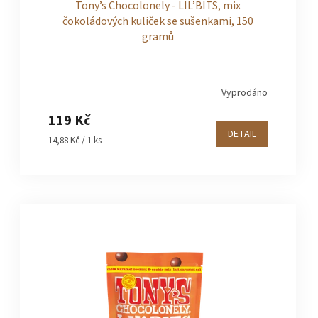
k
o
Tony’s Chocolonely - LIL’BITS, mix
čokoládových kuliček se sušenkami, 150
t
d
gramů
ů
u
Vyprodáno
k
119 Kč
t
DETAIL
Měrná
14,88 Kč / 1 ks
cena:
ů