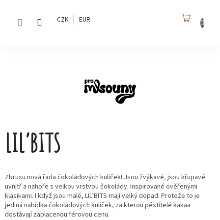
Přejít
na
CZK
EUR
obsah
NÁKU
KOŠÍK
LIL’BITS
Zbrusu nová řada čokoládových kuliček! Jsou žvýkavé, jsou křupavé
uvnitř a nahoře s velkou vrstvou čokolády. Inspirované ověřenými
klasikami. I když jsou malé, LIL’BITS mají velký dopad. Protože to je
jediná nabídka čokoládových kuliček, za kterou pěstitelé kakaa
dostávají zaplacenou férovou cenu.