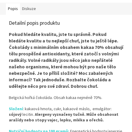
Popis
Diskuze
Detailní popis produktu
Pokud hledáte kvalitu, jste tu správně. Pokud
hledáte kvalitu a tu nejlepší chuť, jste tu ještě lépe.
Čokolády s minimálním obsahem kakaa 70% obsahují
tělu prospěšné antioxidanty, které zatočí s volnými
radikály. Volné radikály jsou něco jako nepřátelé
našeho organismu, které mohou být pro naše tělo
nebezpečné. Je to příliš složité? Moc zabalených
informací? Tak jednoduše. Rozbalte čokoládu a
udělejte něco pro své zdraví. Dobrou chuť.
Belgická hořká čokoláda. Obsah kakaa nejméně 70%.
Složení
: kakaová hmota, cukr, kakaové máslo, emulgátor:
sójový
lecitin.
Alergeny vyznačeny tučně.
Může obsahovat
arašídy nebo stopy vajec, lepku, mléka a ořechů.
Nutriční hodnoty na 100 gramů:
Energetická hodnota/energie