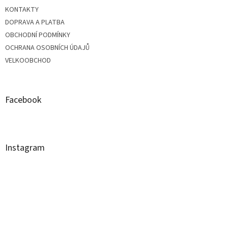
p
KONTAKTY
a
DOPRAVA A PLATBA
OBCHODNÍ PODMÍNKY
t
OCHRANA OSOBNÍCH ÚDAJŮ
VELKOOBCHOD
í
Facebook
Instagram