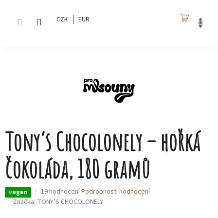
Přejít
na
CZK
EUR
obsah
NÁKU
KOŠÍK
Tony’s Chocolonely – hořká
čokoláda, 180 gramů
Průměrné
19 hodnocení
Podrobnosti hodnocení
vegan
hodnocení
Značka:
TONY’S CHOCOLONELY
produktu