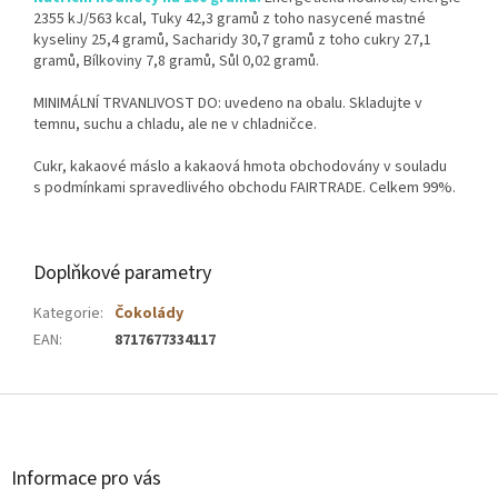
2355 kJ/563 kcal, Tuky 42,3 gramů z toho nasycené mastné
kyseliny 25,4 gramů, Sacharidy 30,7 gramů z toho cukry 27,1
gramů, Bílkoviny 7,8 gramů, Sůl 0,02 gramů.
MINIMÁLNÍ TRVANLIVOST DO: uvedeno na obalu. Skladujte v
temnu, suchu a chladu, ale ne v chladničce.
Cukr, kakaové máslo a kakaová hmota obchodovány v souladu
s podmínkami spravedlivého obchodu FAIRTRADE. Celkem 99%.
Doplňkové parametry
Kategorie
:
Čokolády
EAN
:
8717677334117
Z
á
Informace pro vás