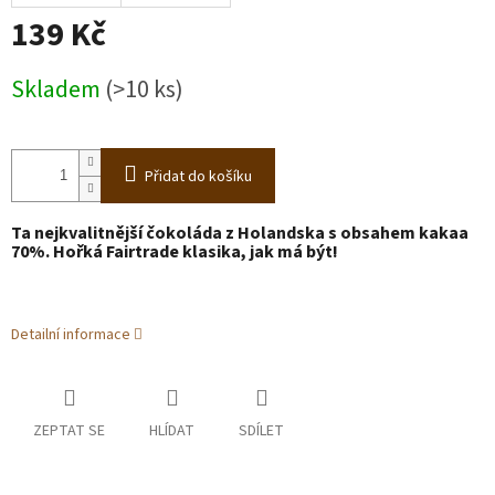
139 Kč
Měrná
Skladem
(>10 ks)
cena:
Přidat do košíku
Ta nejkvalitnější čokoláda z Holandska s obsahem kakaa
70%. Hořká Fairtrade klasika, jak má být!
Detailní informace
ZEPTAT SE
HLÍDAT
SDÍLET