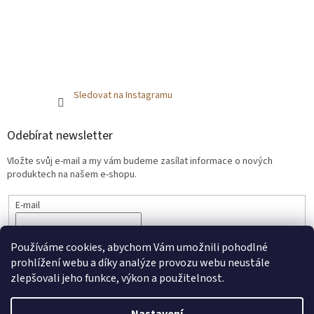
Sledovat na Instagramu
Odebírat newsletter
Vložte svůj e-mail a my vám budeme zasílat informace o nových
produktech na našem e-shopu.
E-mail
SOUHLASÍM SE
ZPRACOVÁNÍM OSOBNÍCH ÚDAJŮ.
Používáme cookies, abychom Vám umožnili pohodlné
PŘIHLÁSIT SE
prohlížení webu a díky analýze provozu webu neustále
zlepšovali jeho funkce, výkon a použitelnost.