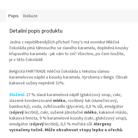
Popis
Diskuze
Detailní popis produktu
Jedna z nejoblíbenějších příchutí Tony's má novinku! Mléčná
čokoláda plná táhnoucího se slaného karamelu, doplněná kousky
křupavého karamelu - jak vám to zní? Všechno, po čem toužíte,
je v této čokoládě.
Belgická FAIRTRADE mléčná čokoláda s tekutou slanou
karamelovou náplní a kousky karamelu. Vyrobena v Belgii. Obsah
kakaové sušiny nejméně 32%.
Složení:
27 % slaná karamelová náplň (glukózový sirup, cukr,
slazené kondenzované
mléko
, rostlinný tuk (slunečnicový,
bambucký), voda, zvlhčovadlo (glycerin), 0,8 % sůl, emulgátor
(
sójový
lecitin)), cukr, sušené plnotučné
mléko
, kakaové máslo,
kakaová hmota, 9 % karamelové kousky (cukr, glukózový sirup),
emulgátor (
sójový
lecitin)), 0,5 % mořská sůl.
Alergeny
vyznačeny tučně.
Může obsahovat stopy lepku a ořechů.