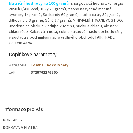
Nutriční hodnoty na 100 gramů:
Energetická hodnota/energie
2058 kJ/491 kcal, Tuky 25 gramů, z toho nasycené mastné
kyseliny 14 gramů, Sacharidy 60 gramů, z toho cukry 52 gramů,
Bílkoviny 5,3 gramů, Sůl 0,87 gramů. MINIMÁLNÍ TRVANLIVOST DO:
uvedeno na obalu. Skladujte v temnu, suchu a chladu, ale ne v
chladničce. Kakaová hmota, cukr a kakaové máslo obchodovány
v souladu s podmínkami spravedlivého obchodu FAIRTRADE.
Celkem 48 %.
Doplňkové parametry
Kategorie
:
Tony's Chocolonely
EAN
:
8720701148765
Z
á
Informace pro vás
p
KONTAKTY
a
DOPRAVA A PLATBA