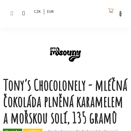
Přejít
na
CZK
EUR
obsah
NÁKU
KOŠÍK
Tony’s Chocolonely - mléčná
čokoláda plněná karamelem
a mořskou solí, 135 gramů