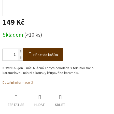
149 Kč
Měrná
Skladem
(>10 ks)
cena:
Přidat do košíku
NOVINKA - jen u nás! Mléčná Tony's čokoláda s tekutou slanou
karamelovou náplní a kousky křupavého karamelu.
Detailní informace
ZEPTAT SE
HLÍDAT
SDÍLET