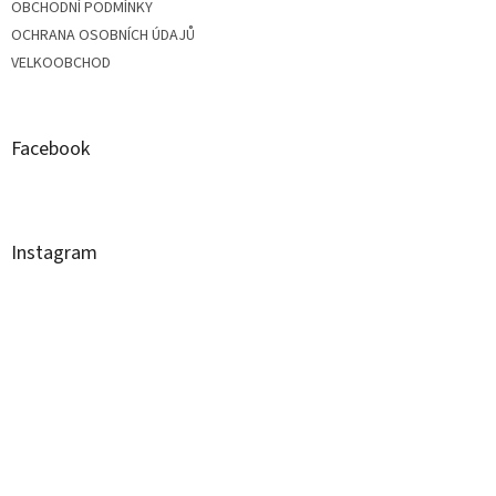
OBCHODNÍ PODMÍNKY
t
OCHRANA OSOBNÍCH ÚDAJŮ
VELKOOBCHOD
í
Facebook
Instagram