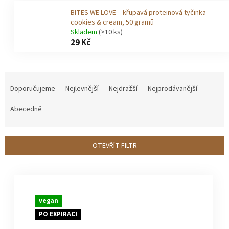
BITES WE LOVE – křupavá proteinová tyčinka –
cookies & cream, 50 gramů
Skladem
(>10 ks)
29 Kč
Ř
Doporučujeme
Nejlevnější
Nejdražší
Nejprodávanější
a
Abecedně
z
e
OTEVŘÍT FILTR
n
V
í
ý
vegan
p
p
PO EXPIRACI