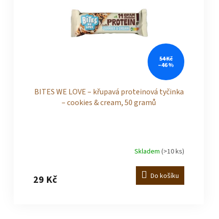
r
i
o
s
d
p
54 Kč
u
–46 %
r
k
o
BITES WE LOVE – křupavá proteinová tyčinka
– cookies & cream, 50 gramů
t
d
ů
u
Skladem
(>10 ks)
k
Do košíku
t
29 Kč
ů