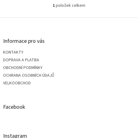
1
položek celkem
O
v
Z
l
á
d
á
a
Informace pro vás
c
p
í
KONTAKTY
p
a
DOPRAVA A PLATBA
r
v
OBCHODNÍ PODMÍNKY
k
t
OCHRANA OSOBNÍCH ÚDAJŮ
y
VELKOOBCHOD
v
í
ý
p
i
Facebook
s
u
Instagram