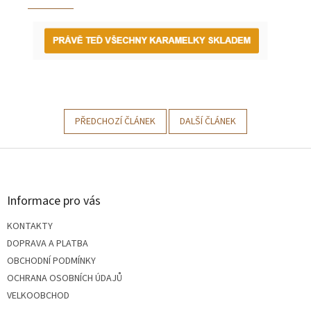
PŘEDCHOZÍ ČLÁNEK
DALŠÍ ČLÁNEK
Z
á
Informace pro vás
p
KONTAKTY
a
DOPRAVA A PLATBA
OBCHODNÍ PODMÍNKY
t
OCHRANA OSOBNÍCH ÚDAJŮ
VELKOOBCHOD