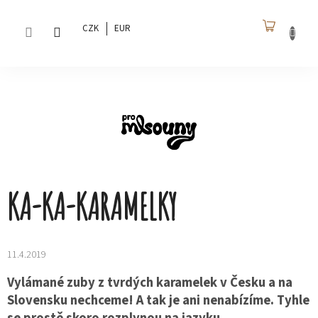
Přejít
na
CZK
EUR
obsah
NÁKU
KOŠÍK
KA-KA-KARAMELKY
11.4.2019
Vylámané zuby z tvrdých karamelek v Česku a na
Slovensku nechceme! A tak je ani nenabízíme. Tyhle