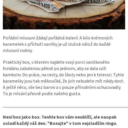
Pořádní mlsouni žádají pořádná balení. A kilo krémových
karamelek s příchutí vanilky je už slušná nálož do každé
mlsouní rodiny.
Praktický box, v kterém najdete svoji porci vanilkového
fondánu zabalenou pěkně po jednom, aby se dala vzít
kamkoliv. Do práce, na cesty, do školy nebo jen k televizi. Tyhle
karamelky jsou tak měkoučké, že jich nebudete mít nikdy dost.
A ještě něco, vše bez barviv a s pouze přírodními ochucovadly.
To je mlsání přesně podle našeho gusta.
______________________________________________________
Není box jako box. Tenhle box vám neublíží, ale naopak
osladí každý váš den. "Boxujte" v tom nejsladším ringu.