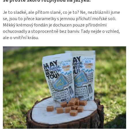
se prostě skoro rozplynou na jazyku.
Je to sladké, ale přitom slané, co je to? Ne, nezbláznili jsme
se, jsou to přece karamelky s jemnou příchutí mořské soli.
Měkký krémový fondán je dochucen pouze přírodními
ochucovadly a stoprocentně bez barviv. Tady nejde o vzhled,
ale o vnitřní krásu.