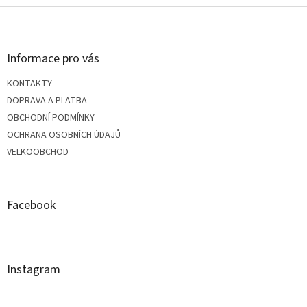
Z
á
Informace pro vás
p
KONTAKTY
a
DOPRAVA A PLATBA
OBCHODNÍ PODMÍNKY
t
OCHRANA OSOBNÍCH ÚDAJŮ
VELKOOBCHOD
í
Facebook
Instagram