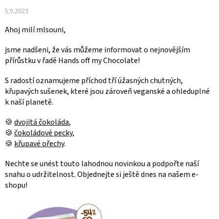
5.9.2023
Ahoj milí mlsouni,
jsme nadšeni, že vás můžeme informovat o nejnovějším
přírůstku v řadě Hands off my Chocolate!
S radostí oznamujeme příchod tří úžasných chutných,
křupavých sušenek, které jsou zároveň veganské a ohleduplné
k naší planetě.
🍪
dvojitá čokoláda
,
🍪
čokoládové pecky
,
🍪
křupavé ořechy
.
Nechte se unést touto lahodnou novinkou a podpořte naší
snahu o udržitelnost. Objednejte si ještě dnes na našem e-
shopu!