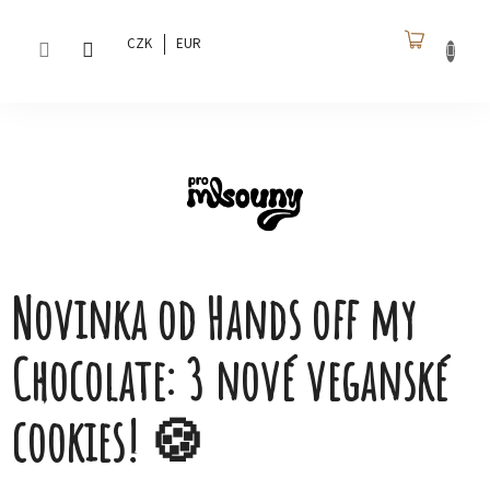
Přejít
na
CZK
EUR
obsah
NÁKU
KOŠÍK
Novinka od Hands off my
Chocolate: 3 nové veganské
cookies! 🍪