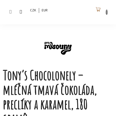
Přejít
na
CZK
EUR
obsah
NÁKU
KOŠÍK
Tony’s Chocolonely –
mléčná tmavá čokoláda,
preclíky a karamel, 180