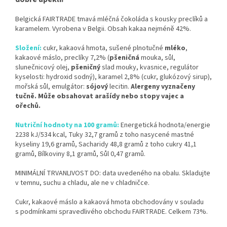
Belgická FAIRTRADE tmavá mléčná čokoláda s kousky preclíků a
karamelem. Vyrobena v Belgii. Obsah kakaa nejméně 42%.
Složení:
cukr, kakaová hmota, sušené plnotučné
mléko
,
kakaové máslo, preclíky 7,2% (
pšeničná
mouka, sůl,
slunečnicový olej,
pšeničný
slad mouky, kvasnice, regulátor
kyselosti: hydroxid sodný), karamel 2,8% (cukr, glukózový sirup),
mořská sůl, emulgátor:
sójový
lecitin.
Alergeny vyznačeny
tučně.
Může obsahovat arašídy nebo stopy vajec a
ořechů.
Nutriční hodnoty na 100 gramů:
Energetická hodnota/energie
2238 kJ/534 kcal, Tuky 32,7 gramů z toho nasycené mastné
kyseliny 19,6 gramů, Sacharidy 48,8 gramů z toho cukry 41,1
gramů, Bílkoviny 8,1 gramů, Sůl 0,47 gramů.
MINIMÁLNÍ TRVANLIVOST DO: data uvedeného na obalu. Skladujte
v temnu, suchu a chladu, ale ne v chladničce.
Cukr, kakaové máslo a kakaová hmota obchodovány v souladu
s podmínkami spravedlivého obchodu FAIRTRADE. Celkem 73%.