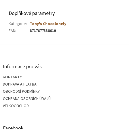
Doplňkové parametry
Kategorie
:
Tony's Chocolonely
EAN
:
8717677338610
Z
á
Informace pro vás
p
KONTAKTY
a
DOPRAVA A PLATBA
OBCHODNÍ PODMÍNKY
t
OCHRANA OSOBNÍCH ÚDAJŮ
VELKOOBCHOD
í
Facebook