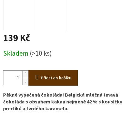
139 Kč
Měrná
Skladem
(>10 ks)
cena:
Přidat do košíku
Pěkně vypečená čokoláda! Belgická mléčná tmavá
čokoláda s obsahem kakaa nejméně 42 % s kousíčky
preclíků a tvrdého karamelu.