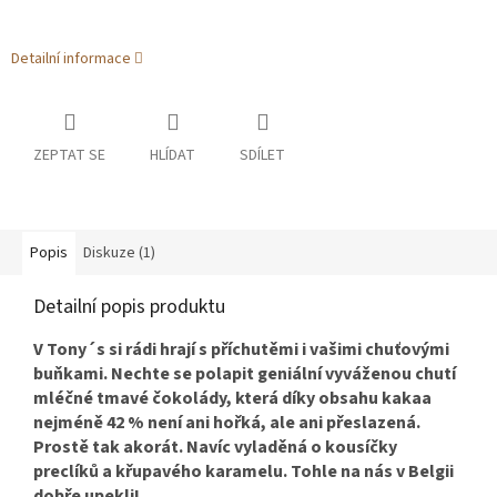
Detailní informace
ZEPTAT SE
HLÍDAT
SDÍLET
Popis
Diskuze (1)
Detailní popis produktu
V Tony´s si rádi hrají s příchutěmi i vašimi chuťovými
buňkami. Nechte se polapit geniální vyváženou chutí
mléčné tmavé čokolády, která díky obsahu kakaa
nejméně 42 % není ani hořká, ale ani přeslazená.
Prostě tak akorát. Navíc vyladěná o kousíčky
preclíků a křupavého karamelu. Tohle na nás v Belgii
dobře upekli!